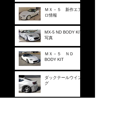
ＭＸ－５ 新作エア
ロ情報
MX-5 ND BODY KIT
写真
ＭＸ－５ ＮＤ
BODY KIT
ダックテールウイン
グ
もうすぐ完成
ＢＯＯＮ ＷＯＲＫ
Ｓ ブース