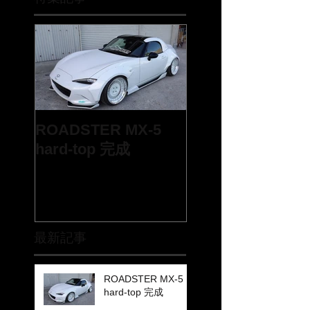
ROADSTER MX-5
hard-top 完成
最新記事
ROADSTER MX-5
hard-top 完成