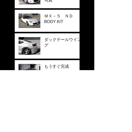
ＭＸ－５ ＮＤ
BODY KIT
ダックテールウイン
グ
もうすぐ完成
ＢＯＯＮ ＷＯＲＫ
Ｓ ブース
新作 ホイール