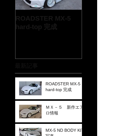
ROADSTER MX-5
hard-top 完成
最新記事
ROADSTER MX-5
hard-top 完成
ＭＸ－５ 新作エア
ロ情報
MX-5 ND BODY KIT
写真